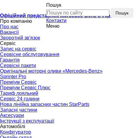
Пошук
Пошук
Офіційний представник Mercedes-Benz в Україні
Контакти
Про компанію
Меню
Про нас
Вакансії
Зворотній зв'язок
Сервіс
Запис на сервіс
Сервісне обслуговування
Гарантія
Сервісні пакети
Оригінальні моторні оливи «Mercedes-Benz»
Sprinter Pro
Преміум Сервіс
Преміум Сервіс Плюс
Тариф лояльний
Сервіс 24 години
Нова лінійка запасних частин StarParts
Запасні частини
Аксесуари
Інструкції з експлуатації
Автомобілі
Конфігуратор
Онлайн склад