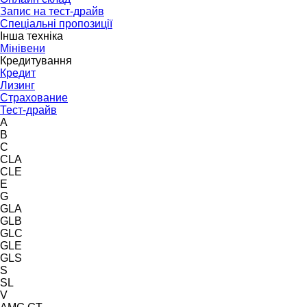
Запис на тест-драйв
Спеціальні пропозиції
Інша техніка
Мінівени
Кредитування
Кредит
Лизинг
Страхование
Тест-драйв
A
B
C
CLA
CLE
E
G
GLA
GLB
GLC
GLE
GLS
S
SL
V