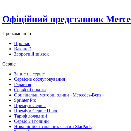
Офіційний представник Merced
Про компанію
Про нас
Вакансії
Зворотній зв'язок
Сервіс
Запис на сервіс
Сервісне обслуговування
Гарантія
Сервісні пакети
Оригінальні моторні оливи «Mercedes-Benz»
Sprinter Pro
Преміум Сервіс
Преміум Сервіс Плюс
Тариф лояльний
Сервіс 24 години
Нова лінійка запасних частин StarParts