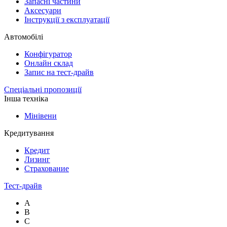
Запасні частини
Аксесуари
Інструкції з експлуатації
Автомобілі
Конфігуратор
Онлайн склад
Запис на тест-драйв
Спеціальні пропозиції
Інша техніка
Мінівени
Кредитування
Кредит
Лизинг
Страхование
Тест-драйв
A
B
C