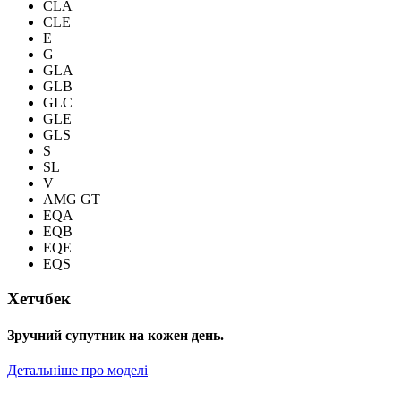
CLA
CLE
E
G
GLA
GLB
GLC
GLE
GLS
S
SL
V
AMG GT
EQA
EQB
EQE
EQS
Хетчбек
Зручний супутник на кожен день.
Детальніше про моделі