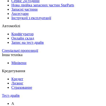
Сервіс 24 години
Нова лінійка запасних частин StarParts
Запасні частини
Аксесуари
Інструкції з експлуатації
Автомобілі
Конфігуратор
Онлайн склад
Запис на тест-драйв
Спеціальні пропозиції
Інша техніка
Мінівени
Кредитування
Кредит
Лизинг
Страхование
Тест-драйв
A