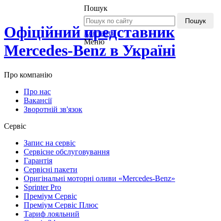
Пошук
Пошук
Офіційний представник
Контакти
Меню
Mercedes-Benz в Україні
Про компанію
Про нас
Вакансії
Зворотній зв'язок
Сервіс
Запис на сервіс
Сервісне обслуговування
Гарантія
Сервісні пакети
Оригінальні моторні оливи «Mercedes-Benz»
Sprinter Pro
Преміум Сервіс
Преміум Сервіс Плюс
Тариф лояльний