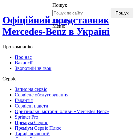
Пошук
Пошук
Офіційний представник
Контакти
Меню
Mercedes-Benz в Україні
Про компанію
Про нас
Вакансії
Зворотній зв'язок
Сервіс
Запис на сервіс
Сервісне обслуговування
Гарантія
Сервісні пакети
Оригінальні моторні оливи «Mercedes-Benz»
Sprinter Pro
Преміум Сервіс
Преміум Сервіс Плюс
Тариф лояльний