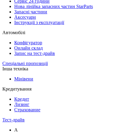
Сервіс 24 години
Нова лінійка запасних частин StarParts
Запасні частини
Аксесуари
Інструкції з експлуатації
Автомобілі
Конфігуратор
Онлайн склад
Запис на тест-драйв
Спеціальні пропозиції
Інша техніка
Мінівени
Кредитування
Кредит
Лизинг
Страхование
Тест-драйв
A