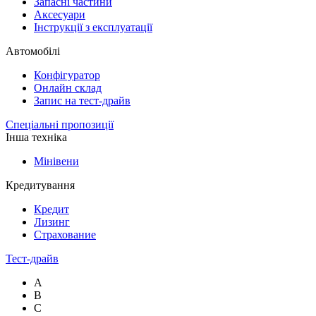
Запасні частини
Аксесуари
Інструкції з експлуатації
Автомобілі
Конфігуратор
Онлайн склад
Запис на тест-драйв
Спеціальні пропозиції
Інша техніка
Мінівени
Кредитування
Кредит
Лизинг
Страхование
Тест-драйв
A
B
C