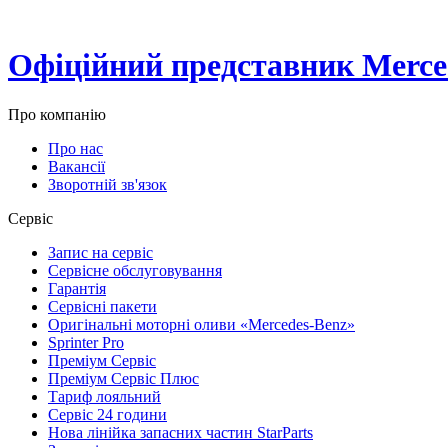
Офіційний представник Merced
Про компанію
Про нас
Вакансії
Зворотній зв'язок
Сервіс
Запис на сервіс
Сервісне обслуговування
Гарантія
Сервісні пакети
Оригінальні моторні оливи «Mercedes-Benz»
Sprinter Pro
Преміум Сервіс
Преміум Сервіс Плюс
Тариф лояльний
Сервіс 24 години
Нова лінійка запасних частин StarParts