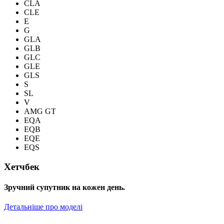
CLA
CLE
E
G
GLA
GLB
GLC
GLE
GLS
S
SL
V
AMG GT
EQA
EQB
EQE
EQS
Хетчбек
Зручний супутник на кожен день.
Детальніше про моделі