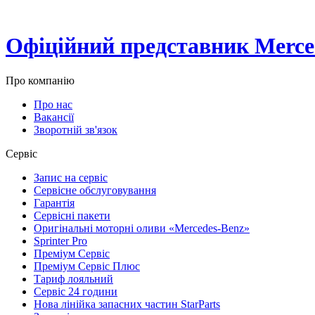
Офіційний представник Merced
Про компанію
Про нас
Вакансії
Зворотній зв'язок
Сервіс
Запис на сервіс
Сервісне обслуговування
Гарантія
Сервісні пакети
Оригінальні моторні оливи «Mercedes-Benz»
Sprinter Pro
Преміум Сервіс
Преміум Сервіс Плюс
Тариф лояльний
Сервіс 24 години
Нова лінійка запасних частин StarParts