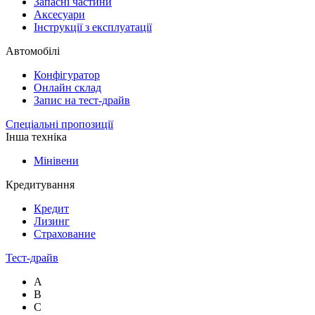
Запасні частини
Аксесуари
Інструкції з експлуатації
Автомобілі
Конфігуратор
Онлайн склад
Запис на тест-драйв
Спеціальні пропозиції
Інша техніка
Мінівени
Кредитування
Кредит
Лизинг
Страхование
Тест-драйв
A
B
C