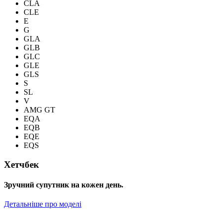
CLA
CLE
E
G
GLA
GLB
GLC
GLE
GLS
S
SL
V
AMG GT
EQA
EQB
EQE
EQS
Хетчбек
Зручний супутник на кожен день.
Детальніше про моделі